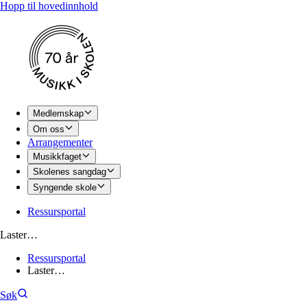
Hopp til hovedinnhold
Medlemskap
Om oss
Arrangementer
Musikkfaget
Skolenes sangdag
Syngende skole
Ressursportal
Laster…
Ressursportal
Laster…
Søk