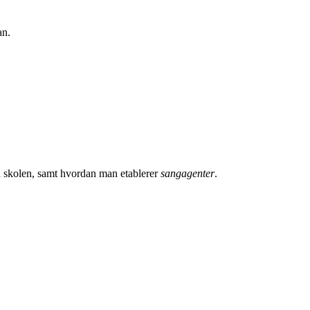
an.
på skolen, samt hvordan man etablerer
sangagenter
.