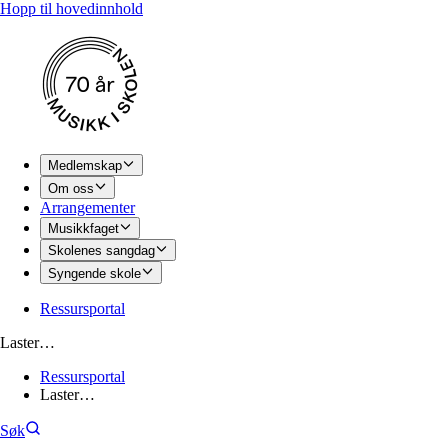
Hopp til hovedinnhold
Medlemskap
Om oss
Arrangementer
Musikkfaget
Skolenes sangdag
Syngende skole
Ressursportal
Laster…
Ressursportal
Laster…
Søk