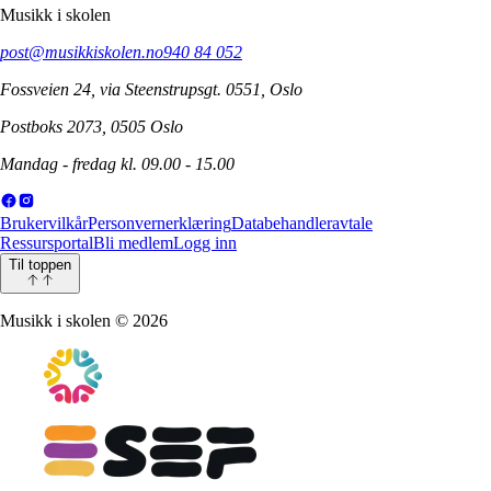
Musikk i skolen
post@musikkiskolen.no
940 84 052
Fossveien 24, via Steenstrupsgt. 0551, Oslo
Postboks 2073, 0505 Oslo
Mandag - fredag kl. 09.00 - 15.00
Brukervilkår
Personvernerklæring
Databehandleravtale
Ressursportal
Bli medlem
Logg inn
Til toppen
Musikk i skolen
©
2026