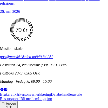
relasjoner.
26. mai 2026
Musikk i skolen
post@musikkiskolen.no
940 84 052
Fossveien 24, via Steenstrupsgt. 0551, Oslo
Postboks 2073, 0505 Oslo
Mandag - fredag kl. 09.00 - 15.00
Brukervilkår
Personvernerklæring
Databehandleravtale
Ressursportal
Bli medlem
Logg inn
Til toppen