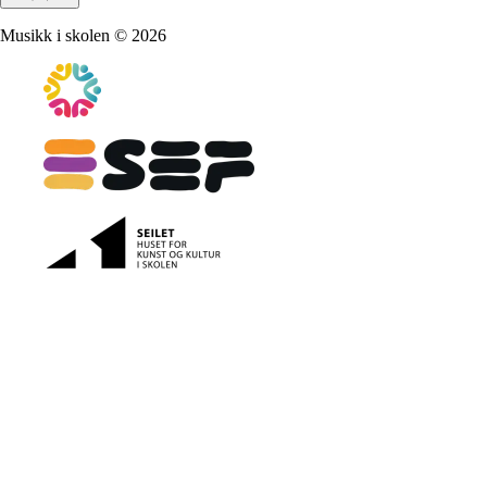
Musikk i skolen
©
2026