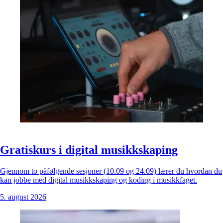
Gratiskurs i digital musikkskaping
Gjennom to påfølgende sesjoner (10.09 og 24.09) lærer du hvordan du
kan jobbe med digital musikkskaping og koding i musikkfaget.
5. august 2026