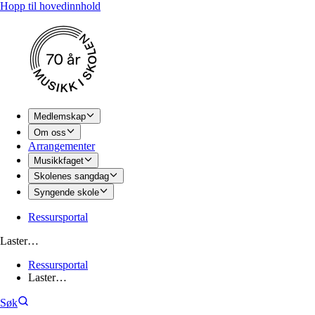
Hopp til hovedinnhold
Medlemskap
Om oss
Arrangementer
Musikkfaget
Skolenes sangdag
Syngende skole
Ressursportal
Laster…
Ressursportal
Laster…
Søk