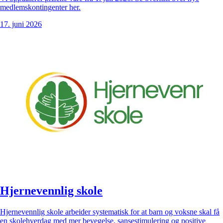
medlemskontingenter her.
17. juni 2026
Hjernevennlig skole
Hjernevennlig skole arbeider systematisk for at barn og voksne skal få
en skolehverdag med mer bevegelse, sansestimulering og positive