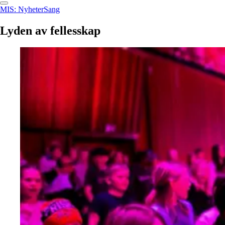
MIS: Nyheter
Sang
Lyden
av
fellesskap