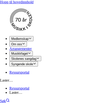
Hopp til hovedinnhold
Medlemskap
Om oss
Arrangementer
Musikkfaget
Skolenes sangdag
Syngende skole
Ressursportal
Laster…
Ressursportal
Laster…
Søk