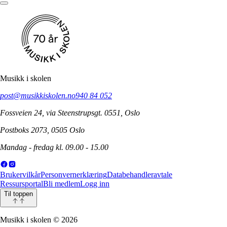
Musikk i skolen
post@musikkiskolen.no
940 84 052
Fossveien 24, via Steenstrupsgt. 0551, Oslo
Postboks 2073, 0505 Oslo
Mandag - fredag kl. 09.00 - 15.00
Brukervilkår
Personvernerklæring
Databehandleravtale
Ressursportal
Bli medlem
Logg inn
Til toppen
Musikk i skolen
©
2026