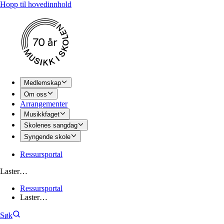
Hopp til hovedinnhold
Medlemskap
Om oss
Arrangementer
Musikkfaget
Skolenes sangdag
Syngende skole
Ressursportal
Laster…
Ressursportal
Laster…
Søk