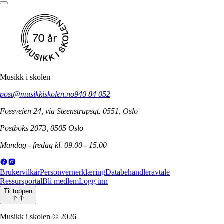
Musikk i skolen
post@musikkiskolen.no
940 84 052
Fossveien 24, via Steenstrupsgt. 0551, Oslo
Postboks 2073, 0505 Oslo
Mandag - fredag kl. 09.00 - 15.00
Brukervilkår
Personvernerklæring
Databehandleravtale
Ressursportal
Bli medlem
Logg inn
Til toppen
Musikk i skolen
©
2026