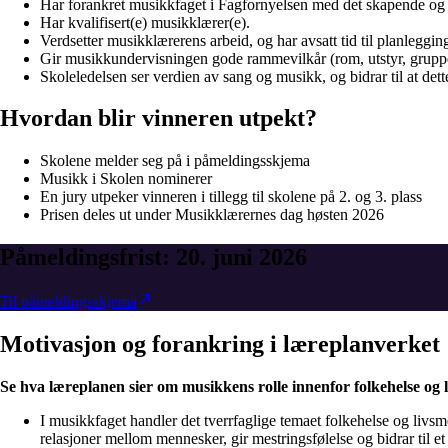
Har forankret musikkfaget i Fagfornyelsen med det skapende og 
Har kvalifisert(e) musikklærer(e).
Verdsetter musikklærerens arbeid, og har avsatt tid til planleggin
Gir musikkundervisningen gode rammevilkår (rom, utstyr, gruppes
Skoleledelsen ser verdien av sang og musikk, og bidrar til at dette
Hvordan blir vinneren utpekt?
Skolene melder seg på i påmeldingsskjema
Musikk i Skolen nominerer
En jury utpeker vinneren i tillegg til skolene på 2. og 3. plass
Prisen deles ut under Musikklærernes dag høsten 2026
Påmeldingsfrist: 20. juni 2026
Til påmeldingsskjema
Motivasjon
og
forankring
i
læreplanverket
Se hva læreplanen sier om musikkens rolle innenfor folkehelse og
I musikkfaget handler det tverrfaglige temaet folkehelse og livsm
relasjoner mellom mennesker, gir mestringsfølelse og bidrar til et