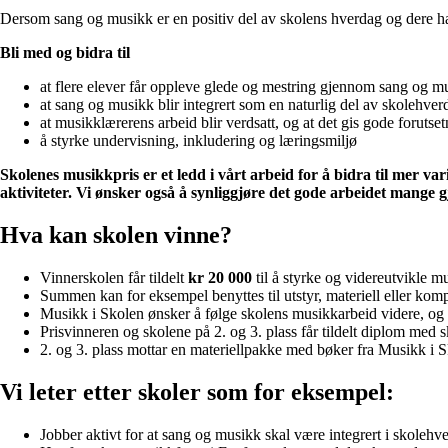
Dersom sang og musikk er en positiv del av skolens hverdag og dere har
Bli med og bidra til
at flere elever får oppleve glede og mestring gjennom sang og m
at sang og musikk blir integrert som en naturlig del av skolehverd
at musikklærerens arbeid blir verdsatt, og at det gis gode forut
å styrke undervisning, inkludering og læringsmiljø
Skolenes musikkpris er et ledd i vårt arbeid for å bidra til mer v
aktiviteter. Vi ønsker også å synliggjøre det gode arbeidet mange g
Hva kan skolen vinne?
Vinnerskolen får tildelt
kr 20 000
til å styrke og videreutvikle m
Summen kan for eksempel benyttes til utstyr, materiell eller kom
Musikk i Skolen ønsker å følge skolens musikkarbeid videre, og 
Prisvinneren og skolene på 2. og 3. plass får tildelt diplom med
2. og 3. plass mottar en materiellpakke med bøker fra Musikk i S
Vi leter etter skoler som for eksempel:
Jobber aktivt for at sang og musikk skal være integrert i skolehv