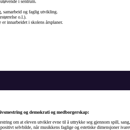
utøvende i sentrum.
g, samarbeid og faglig utvikling.
tørrelse o.l.).
 er innarbeidet i skolens årsplaner.
 livsmestring og demokrati og medborgerskap:
estring om at eleven utvikler evne til å uttrykke seg gjennom spill, sa
 positivt selvbilde, når musikkens faglige og estetiske dimensjoner ivare