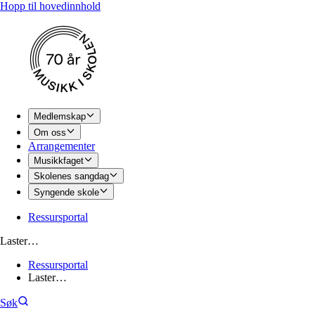
Hopp til hovedinnhold
Medlemskap
Om oss
Arrangementer
Musikkfaget
Skolenes sangdag
Syngende skole
Ressursportal
Laster…
Ressursportal
Laster…
Søk