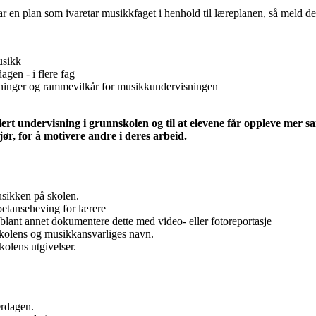
 en plan som ivaretar musikkfaget i henhold til læreplanen, så meld de
usikk
agen - i flere fag
setninger og rammevilkår for musikkundervisningen
ariert undervisning i grunnskolen og til at elevene får oppleve me
jør, for å motivere andre i deres arbeid.
usikken på skolen.
petanseheving for lærere
blant annet dokumentere dette med video- eller fotoreportasje
 skolens og musikkansvarliges navn.
kolens utgivelser.
erdagen.