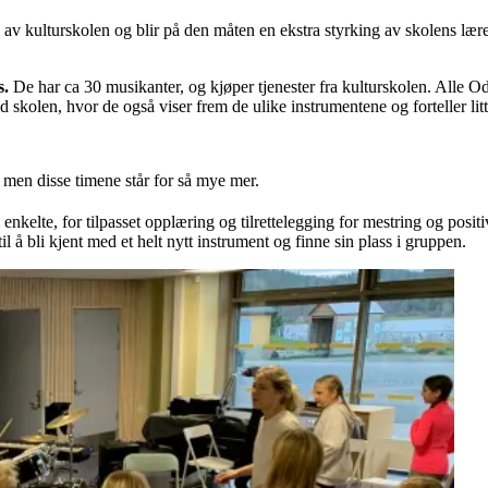
s av kulturskolen og blir på den måten en ekstra styrking av skolens lær
s.
De har ca 30 musikanter, og kjøper tjenester fra kulturskolen. Alle Odd
ed skolen, hvor de også viser frem de ulike instrumentene og forteller li
r, men disse timene står for så mye mer.
enkelte, for tilpasset opplæring og tilrettelegging for mestring og posi
l å bli kjent med et helt nytt instrument og finne sin plass i gruppen.