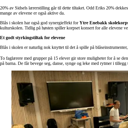
20% av Sidsels lærerstilling går til dette tiltaket. Odd Eriks 20% dekke
mange av elevene er også aktive da.
Blås i skolen har også god synergieffekt for
Ytre Enebakk skolekorp
kulturskolen. Tidlig på høsten spiller korpset konsert for alle elevene v
Et godt styrkingstiltak for elevene
Blås i skolen er naturlig nok knyttet til det å spille på blåseinstrumente
To faglærere med grupper på 15 elever gir store muligheter for å se den 
på barna. De får bevege seg, danse, synge og leke med rytmer i tillegg ti