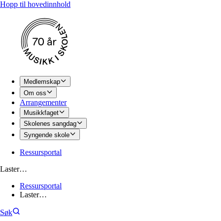
Hopp til hovedinnhold
Medlemskap
Om oss
Arrangementer
Musikkfaget
Skolenes sangdag
Syngende skole
Ressursportal
Laster…
Ressursportal
Laster…
Søk