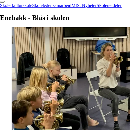
Skole-kulturskole
Skoleleder samarbeid
MIS: Nyheter
Skolene deler
Enebakk
-
Blås
i
skolen