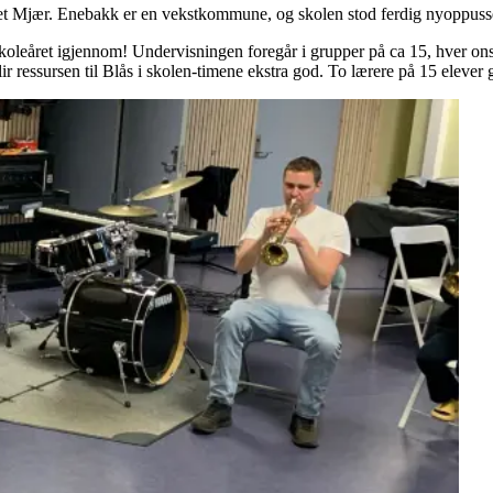
et Mjær. Enebakk er en vekstkommune, og skolen stod ferdig nyoppusset
skoleåret igjennom! Undervisningen foregår i grupper på ca 15, hver onsda
ressursen til Blås i skolen-timene ekstra god. To lærere på 15 elever gi