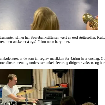
trumenter, så her har Sparebankstiftelsen vært en god støttespiller. Kultu
ter, men ønsket er å også få inn noen barytoner.
turskolelærer, er de som tar seg av musikken for 4.trinn hver onsdag. O
ovedinstrument og underviser enkeltelever og dirigerer voksen- og barn