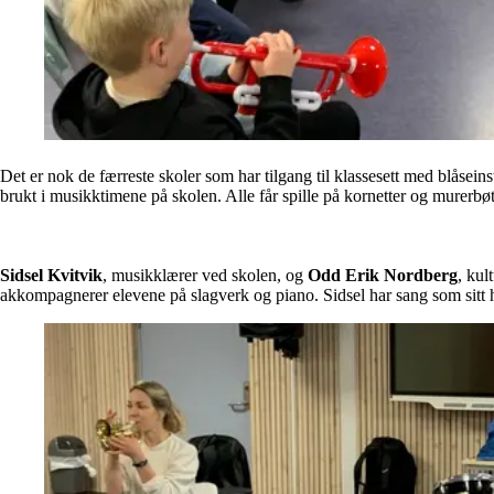
Det er nok de færreste skoler som har tilgang til klassesett med blåseins
brukt i musikktimene på skolen. Alle får spille på kornetter og murerbøt
Sidsel Kvitvik
, musikklærer ved skolen, og
Odd Erik Nordberg
, kul
akkompagnerer elevene på slagverk og piano. Sidsel har sang som sitt h