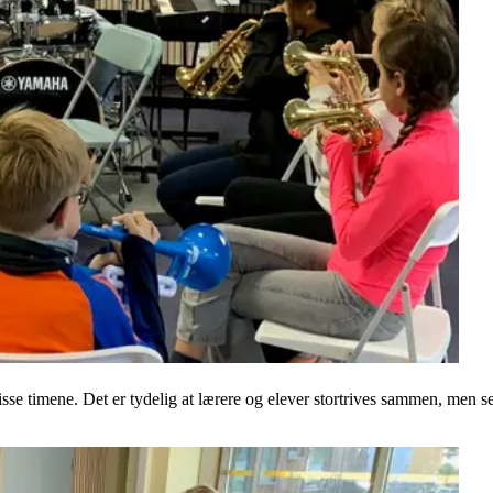
isse timene. Det er tydelig at lærere og elever stortrives sammen, men s