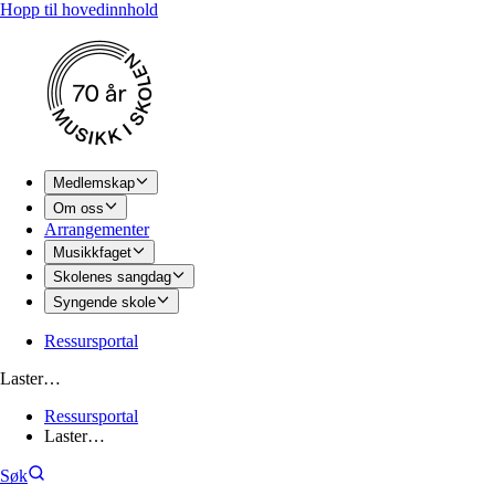
Hopp til hovedinnhold
Medlemskap
Om oss
Arrangementer
Musikkfaget
Skolenes sangdag
Syngende skole
Ressursportal
Laster…
Ressursportal
Laster…
Søk