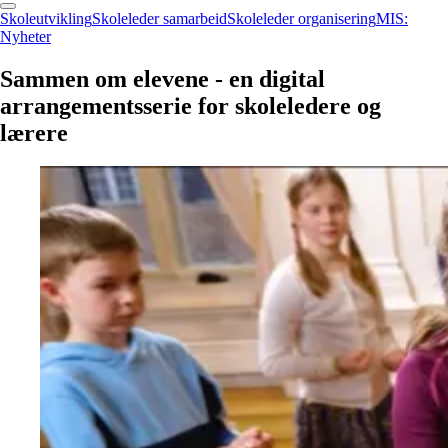
Skoleutvikling
Skoleleder samarbeid
Skoleleder organisering
MIS:
Nyheter
Sammen
om
elevene
-
en
digital
arrangementsserie
for
skoleledere
og
lærere