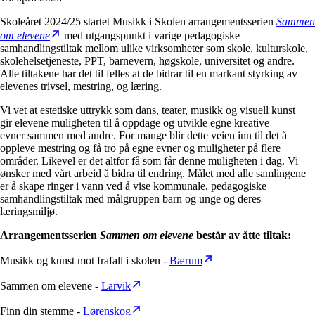
Skoleåret 2024/25 startet Musikk i Skolen arrangementsserien
Sammen
om elevene
med utgangspunkt i varige pedagogiske
samhandlingstiltak mellom ulike virksomheter som skole, kulturskole,
skolehelsetjeneste, PPT, barnevern, høgskole, universitet og andre.
Alle tiltakene har det til felles at de bidrar til en markant styrking av
elevenes trivsel, mestring, og læring.
Vi vet at estetiske uttrykk som dans, teater, musikk og visuell kunst
gir elevene muligheten til å oppdage og utvikle egne kreative
evner sammen med andre. For mange blir dette veien inn til det å
oppleve mestring og få tro på egne evner og muligheter på flere
områder. Likevel er det altfor få som får denne muligheten i dag. Vi
ønsker med vårt arbeid å bidra til endring. Målet med alle samlingene
er å skape ringer i vann ved å vise kommunale, pedagogiske
samhandlingstiltak med målgruppen barn og unge og deres
læringsmiljø.
Arrangementsserien
Sammen om elevene
består av åtte tiltak:
Musikk og kunst mot frafall i skolen -
Bærum
Sammen om elevene -
Larvik
Finn din stemme -
Lørenskog