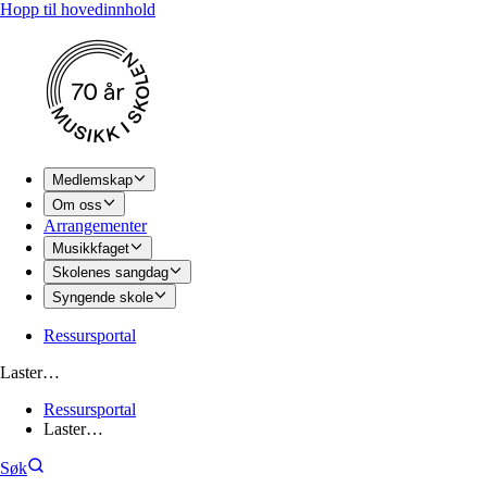
Hopp til hovedinnhold
Medlemskap
Om oss
Arrangementer
Musikkfaget
Skolenes sangdag
Syngende skole
Ressursportal
Laster…
Ressursportal
Laster…
Søk