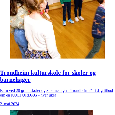
Trondheim kulturskole for skoler og
barnehager
Barn ved 20 grunnskoler og 3 barnehager i Trondheim får i dag tilbud
om en KULTURDAG - hver uke!
2. mai 2024