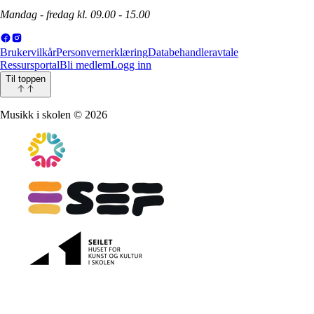
Mandag - fredag kl. 09.00 - 15.00
Brukervilkår
Personvernerklæring
Databehandleravtale
Ressursportal
Bli medlem
Logg inn
Til toppen
Musikk i skolen
©
2026